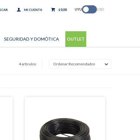
.
UYU
USD
0,00
$
SEGURIDAD Y DOMÓTICA
OUTLET
4 artículos
Recomendados