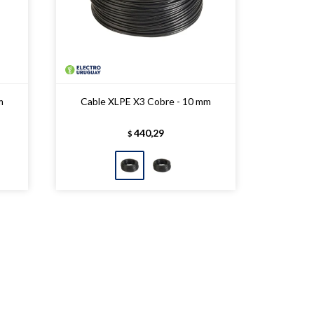
m
Cable XLPE X3 Cobre - 10 mm
440,29
$