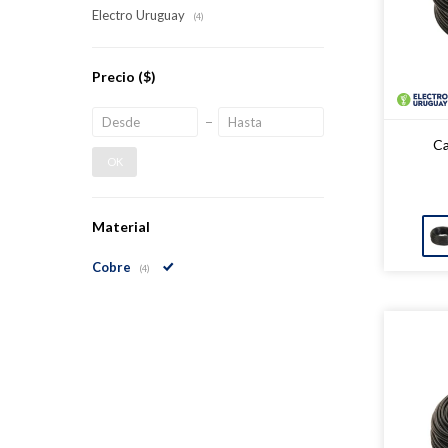
Electro Uruguay
(4)
Precio
($)
Ca
OK
Material
Cobre
(4)