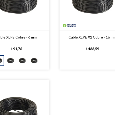
ble XLPE Cobre - 6 mm
Cable XLPE X2 Cobre - 16 m
91,76
488,59
$
$