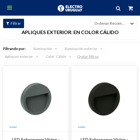

Recomendados
APLIQUES EXTERIOR: EN COLOR CÁLIDO
Filtrando por:
Iluminación
Iluminación exterior
Quitar filtros
Apliques exterior
Color:
Cálido
LED Sobreponer Vivion -
LED Sobreponer Vivion -