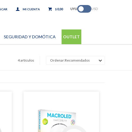
.
UYU
USD
0,00
$
SEGURIDAD Y DOMÓTICA
OUTLET
4 artículos
Recomendados