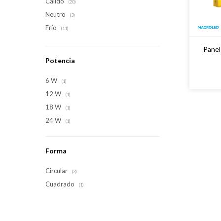
Cálido
(20)
Neutro
(3)
Frío
(11)
Panel
Potencia
6 W
(1)
12 W
(1)
18 W
(1)
24 W
(1)
Forma
Circular
(3)
Cuadrado
(1)