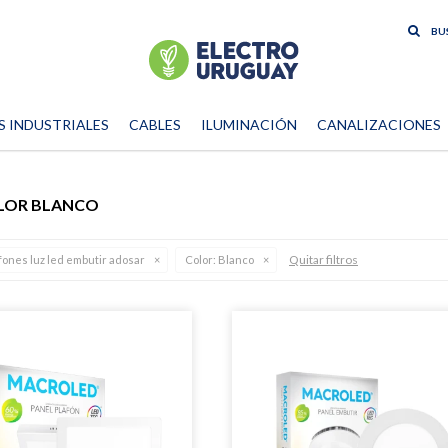
S INDUSTRIALES
CABLES
ILUMINACIÓN
CANALIZACIONES
OLOR BLANCO
Quitar filtros
fones luz led embutir adosar
Color:
Blanco