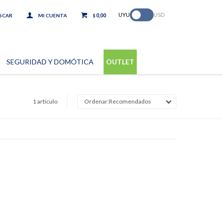
.
UYU
USD
0,00
$
SEGURIDAD Y DOMÓTICA
OUTLET
1 artículo
Recomendados