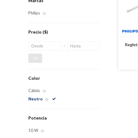
Marcas
Philips
(1)
Precio
($)
Regle
OK
Color
Cálido
(1)
Neutro
(1)
Potencia
10 W
(1)