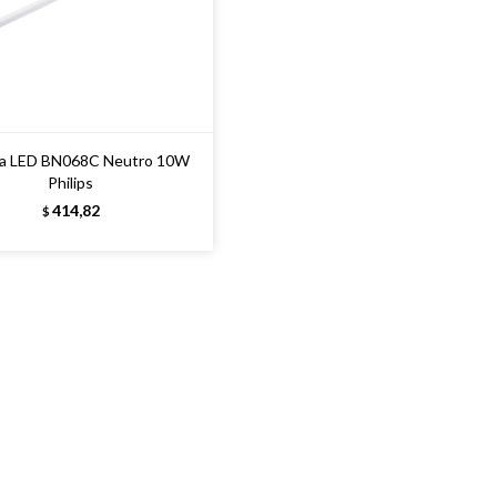
ta LED BN068C Neutro 10W
Philips
414,82
$