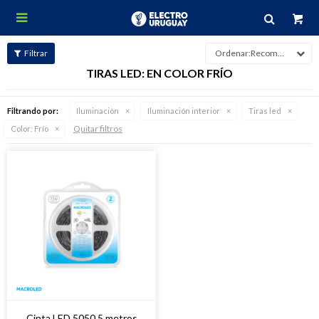

Recomendados
TIRAS LED: EN COLOR FRÍO
Filtrando por:
Iluminación
Iluminación interior
Tiras led
Quitar filtros
Color:
Frío
Cinta LED 5050 5 metros