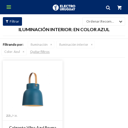

Recomendados
ILUMINACIÓN INTERIOR: EN COLOR AZUL
Filtrando por:
Iluminación
Iluminación interior
Quitar filtros
Color:
Azul
Colgante Vilna Azul Bruma