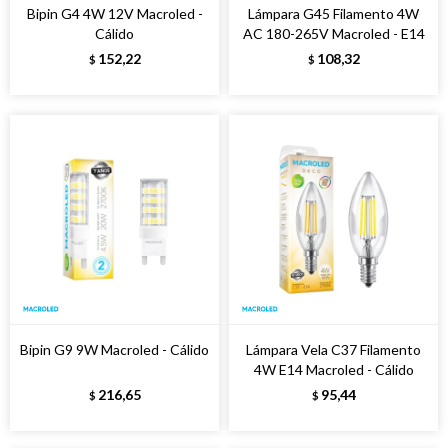
Bipin G4 4W 12V Macroled -
Lámpara G45 Filamento 4W
Cálido
AC 180-265V Macroled - E14
152,22
108,32
$
$
Bipin G9 9W Macroled - Cálido
Lámpara Vela C37 Filamento
4W E14 Macroled - Cálido
216,65
95,44
$
$