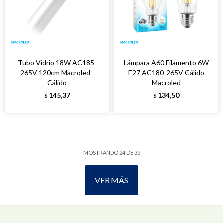
Tubo Vidrio 18W AC185-
Lámpara A60 Filamento 6W
265V 120cm Macroled -
E27 AC180-265V Cálido
Cálido
Macroled
145,37
134,50
$
$
MOSTRANDO
24
DE
35
VER MÁS