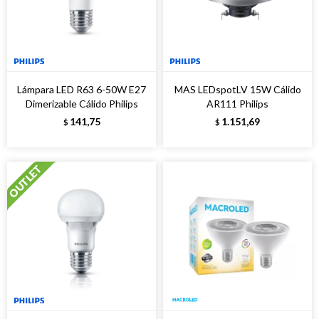
Lámpara LED R63 6-50W E27
MAS LEDspotLV 15W Cálido
Dimerizable Cálido Philips
AR111 Philips
141,75
1.151,69
$
$