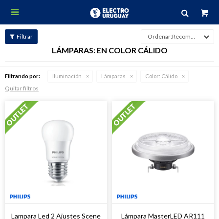

Recomendados
LÁMPARAS: EN COLOR CÁLIDO
Filtrando por:
Iluminación
Lámparas
Color:
Cálido
Quitar filtros
Lampara Led 2 Ajustes Scene
Lámpara MasterLED AR111