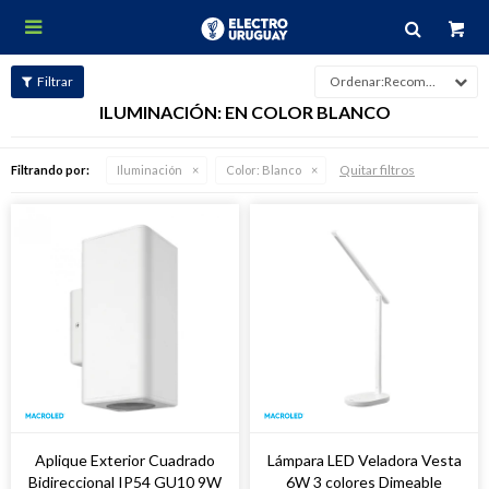

Recomendados
ILUMINACIÓN: EN COLOR BLANCO
Quitar filtros
Filtrando por:
Iluminación
Color:
Blanco
Aplique Exterior Cuadrado
Lámpara LED Veladora Vesta
Bidireccional IP54 GU10 9W
6W 3 colores Dimeable