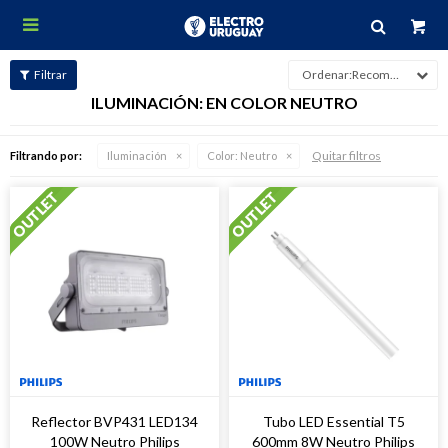

Recomendados
ILUMINACIÓN: EN COLOR NEUTRO
Quitar filtros
Filtrando por:
Iluminación
Color:
Neutro
Reflector BVP431 LED134
Tubo LED Essential T5
100W Neutro Philips
600mm 8W Neutro Philips