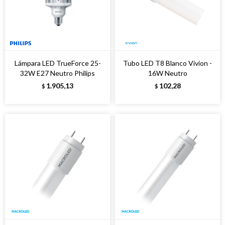
Lámpara LED TrueForce 25-
Tubo LED T8 Blanco Vivion -
32W E27 Neutro Philips
16W Neutro
1.905,13
102,28
$
$