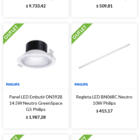
9.733,42
509,81
$
$
Panel LED Embutir DN392B
Regleta LED BN068C Neutro
14.5W Neutro GreenSpace
10W Philips
G5 Philips
415,17
$
1.987,28
$