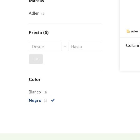
Marcas
Adler
(1)
Precio
($)
Collari
OK
Color
Blanco
(1)
Negro
(1)