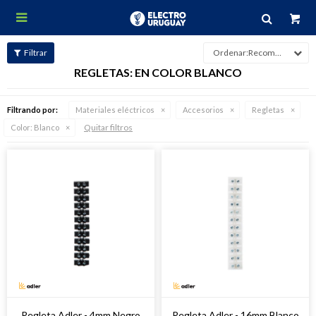

Recomendados
REGLETAS: EN COLOR BLANCO
Filtrando por:
Materiales eléctricos
Accesorios
Regletas
Quitar filtros
Color:
Blanco
Regleta Adler - 4mm Negro
Regleta Adler - 16mm Blanco