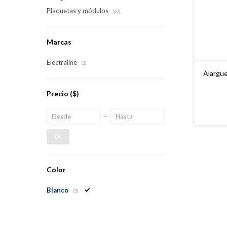
Plaquetas y módulos
(63)
Marcas
Electraline
(3)
Alargue
Precio
($)
OK
Color
Blanco
(3)