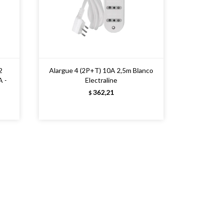
2
Alargue 4 (2P+T) 10A 2,5m Blanco
 -
Electraline
362,21
$