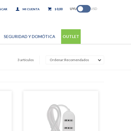
.
UYU
USD
0,00
$
SEGURIDAD Y DOMÓTICA
OUTLET
3 artículos
Recomendados