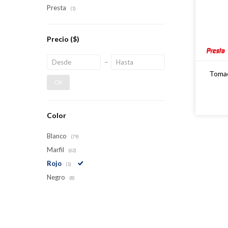
Presta
(1)
Precio
($)
Tomac
OK
Color
Blanco
(79)
Marfil
(62)
Rojo
(1)
Negro
(8)