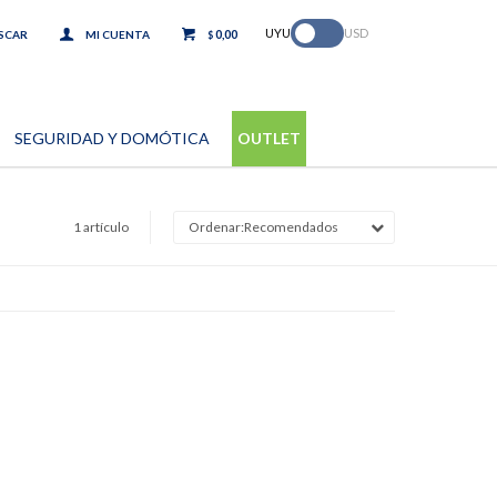
.
UYU
USD
0,00
$
SEGURIDAD Y DOMÓTICA
OUTLET
1 artículo
Recomendados