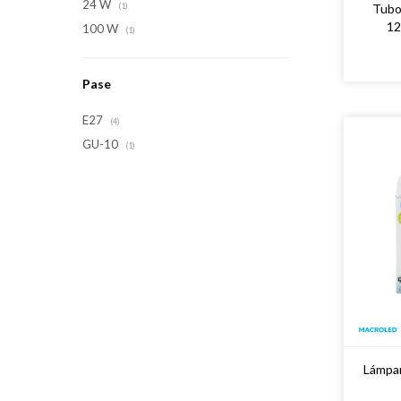
24 W
Tubo
(1)
12
100 W
(1)
Pase
E27
(4)
GU-10
(1)
Lámpa