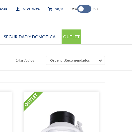
.
UYU
USD
0,00
$
SEGURIDAD Y DOMÓTICA
OUTLET
14 artículos
Recomendados