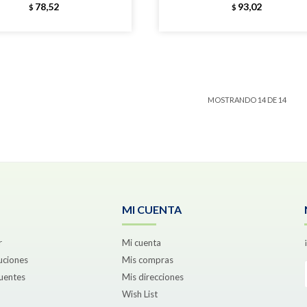
78,52
93,02
$
$
MOSTRANDO
14
DE
14
MI CUENTA
r
Mi cuenta
uciones
Mis compras
uentes
Mis direcciones
Wish List