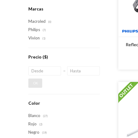
Marcas
Macroled
(6)
Philips
(7)
Vivion
(1)
Refle
Precio
($)
OK
Color
Blanco
(27)
Rojo
(2)
Negro
(19)