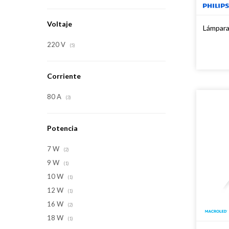
Voltaje
Lámpara
220 V
(5)
Corriente
80 A
(3)
Potencia
7 W
(2)
9 W
(1)
10 W
(1)
12 W
(1)
16 W
(2)
18 W
(1)