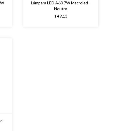
 7W
Lámpara LED A60 7W Macroled -
Neutro
49,13
$
d -