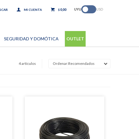
.
UYU
USD
0,00
$
SEGURIDAD Y DOMÓTICA
OUTLET
4 artículos
Recomendados