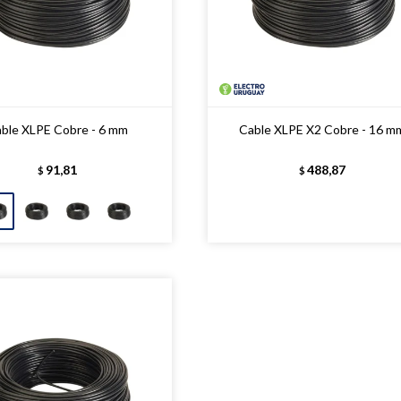
ble XLPE Cobre - 6 mm
Cable XLPE X2 Cobre - 16 m
91,81
488,87
$
$