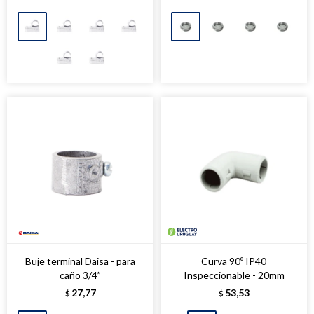
Buje terminal Daisa - para
Curva 90º IP40
caño 3/4”
Inspeccionable - 20mm
27,77
53,53
$
$