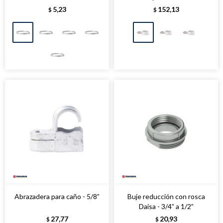
5,23
152,13
$
$
Abrazadera para caño - 5/8”
Buje reducción con rosca
Daisa - 3/4” a 1/2”
27,77
20,93
$
$