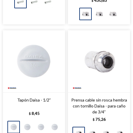
430,63
$
Tapón Daisa - 1/2”
Prensa cable sin rosca hembra
con tornillo Daisa - para caño
de 3/4”
8,45
$
75,26
$