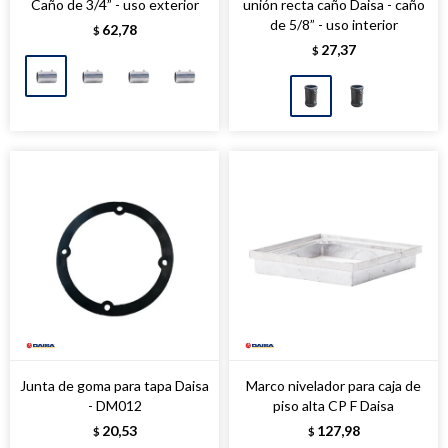
Caño de 3/4” - uso exterior
unión recta caño Daisa - caño
de 5/8” - uso interior
62,78
$
27,37
$
Junta de goma para tapa Daisa
Marco nivelador para caja de
- DM012
piso alta CP F Daisa
20,53
127,98
$
$