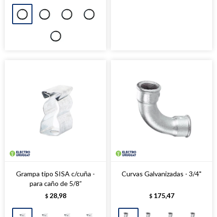
Grampa tipo SISA c/cuña -
Curvas Galvanizadas - 3/4"
para caño de 5/8”
28,98
175,47
$
$