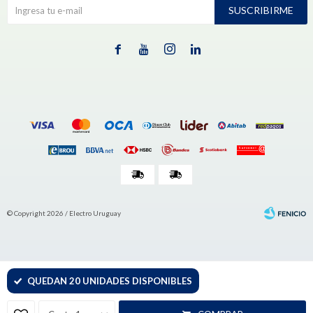
SUSCRIBIRME




© Copyright 2026 / Electro Uruguay
QUEDAN 20 UNIDADES DISPONIBLES
Fenicio