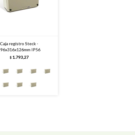
Caja registro Steck -
396x316x126mm IP56
1.793,27
$