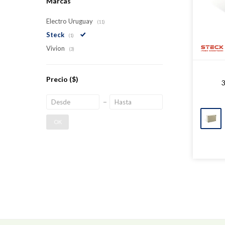
Marcas
Electro Uruguay
(11)
Steck
(1)
Vivion
(3)
Precio
($)
OK