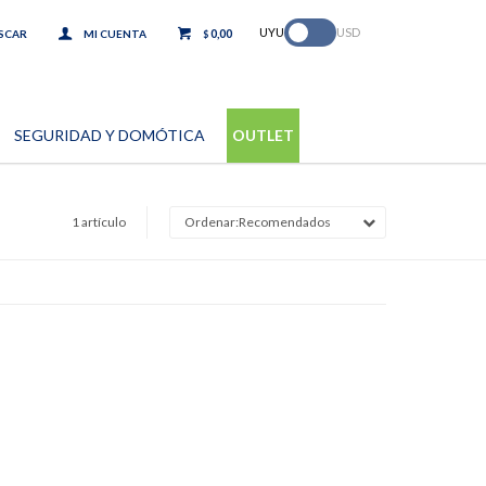
.
UYU
USD
0,00
$
SEGURIDAD Y DOMÓTICA
OUTLET
1 artículo
Recomendados