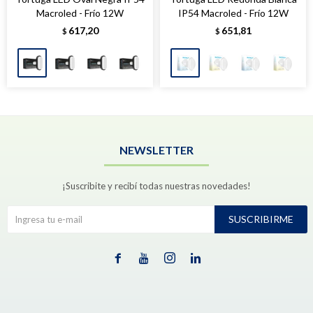
Macroled - Frío 12W
IP54 Macroled - Frío 12W
617,20
651,81
$
$
NEWSLETTER
¡Suscribite y recibí todas nuestras novedades!
SUSCRIBIRME



