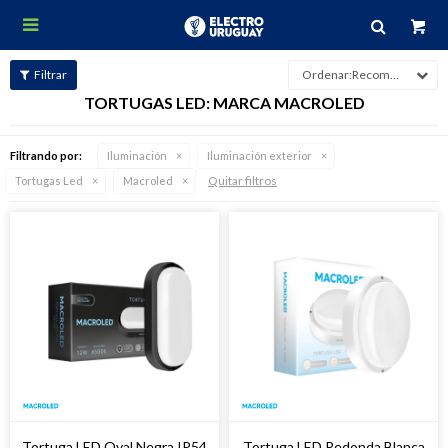

Recomendados
TORTUGAS LED: MARCA MACROLED
Filtrando por:
Iluminación
Iluminación exterior
Quitar filtros
Tortugas Led
Macroled
Tortuga LED Oval Negra IP54
Tortuga LED Redonda Blanca