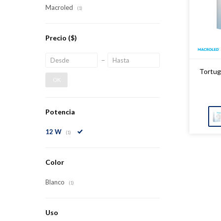
Macroled
(1)
Precio
($)
Tortug
OK
Potencia
12 W
(1)
Color
Blanco
(1)
Uso