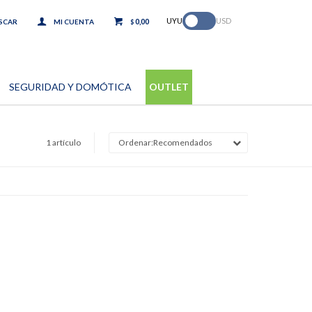
.
UYU
USD
0,00
$
SEGURIDAD Y DOMÓTICA
OUTLET
1 artículo
Recomendados