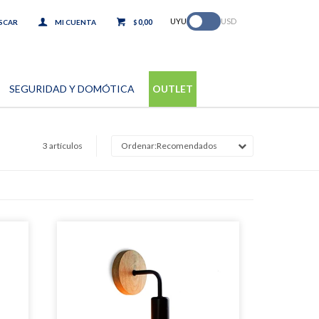
.
UYU
USD
0,00
$
SEGURIDAD Y DOMÓTICA
OUTLET
3 artículos
Recomendados