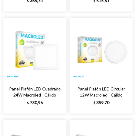
365,74
515,81
$
$
Panel Plafón LED Cuadrado
Panel Plafón LED Circular
24W Macroled - Cálido
12W Macroled - Cálido
780,96
359,70
$
$