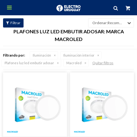

Recomendados
PLAFONES LUZ LED EMBUTIR ADOSAR: MARCA
MACROLED
Filtrando por:
Iluminación
Iluminación interior
Quitar filtros
Plafones luz led embutir adosar
Macroled