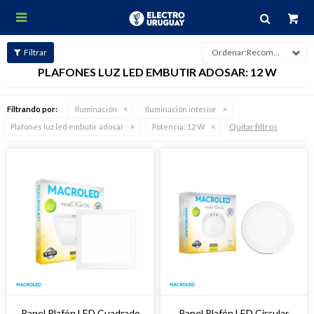

Recomendados
PLAFONES LUZ LED EMBUTIR ADOSAR: 12 W
Filtrando por:
Iluminación
Iluminación interior
Quitar filtros
Plafones luz led embutir adosar
Potencia:
12 W
Panel Plafón LED Cuadrado
Panel Plafón LED Circular