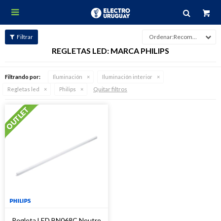

Recomendados
REGLETAS LED: MARCA PHILIPS
Filtrando por:
Iluminación
Iluminación interior
Quitar filtros
Regletas led
Philips
Regleta LED BN068C Neutro