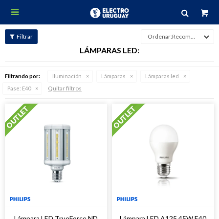

Recomendados
LÁMPARAS LED:
Filtrando por:
Iluminación
Lámparas
Lámparas led
Quitar filtros
Pase:
E40
Lámpara LED TrueForce ND
Lámpara LED A125 45W E40