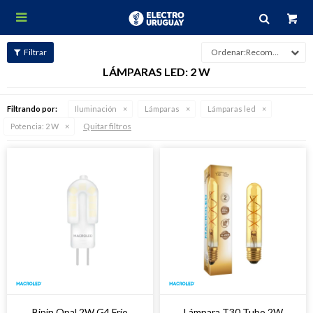

Recomendados
LÁMPARAS LED: 2 W
Filtrando por:
Iluminación
Lámparas
Lámparas led
Quitar filtros
Potencia:
2 W
Bipin Opal 2W G4 Frío
Lámpara T30 Tubo 2W