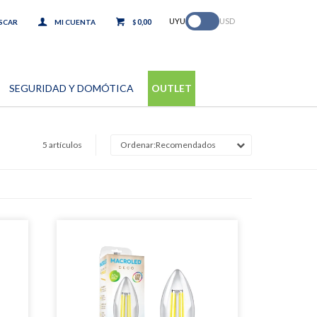
.
UYU
USD
0,00
$
SEGURIDAD Y DOMÓTICA
OUTLET
5 artículos
Recomendados