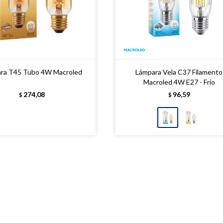
ra T45 Tubo 4W Macroled
Lámpara Vela C37 Filamento
Macroled 4W E27 - Frío
274,08
96,59
$
$