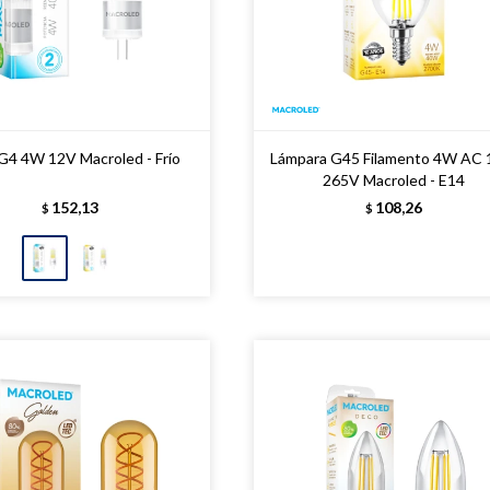
 G4 4W 12V Macroled - Frío
Lámpara G45 Filamento 4W AC 
265V Macroled - E14
152,13
108,26
$
$