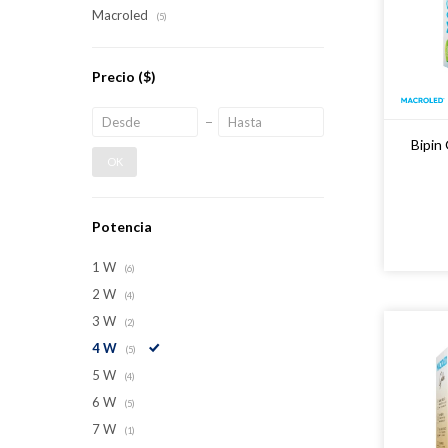
Macroled
(5)
Precio
($)
Bipin
OK
Potencia
1 W
(6)
2 W
(4)
3 W
(2)
4 W
(5)
5 W
(4)
6 W
(5)
7 W
(1)