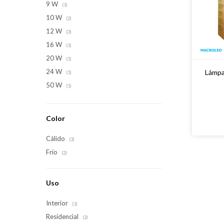
9 W
(1)
10 W
(2)
12 W
(3)
16 W
(1)
20 W
(1)
24 W
Lámpa
(1)
50 W
(1)
Color
Cálido
(3)
Frío
(2)
Uso
Interior
(1)
Residencial
(2)