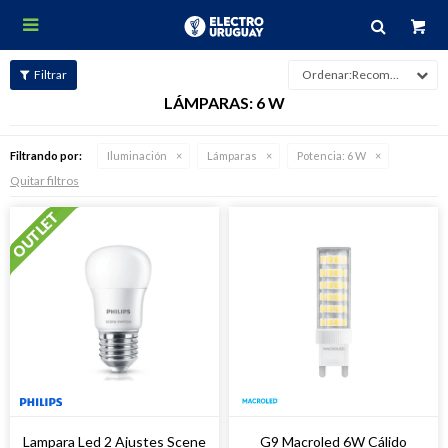

Recomendados
LÁMPARAS: 6 W
Filtrando por:
Iluminación
Lámparas
Potencia:
6 W
Quitar filtros
Lampara Led 2 Ajustes Scene
G9 Macroled 6W Cálido