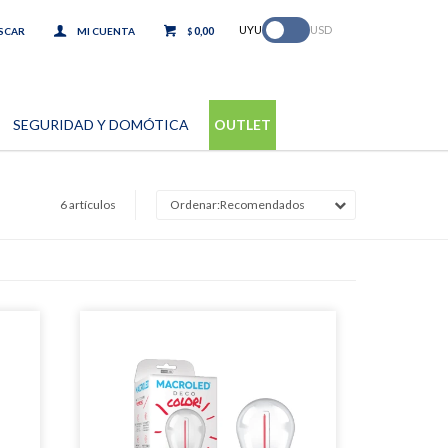
.
UYU
USD
0,00
$
SEGURIDAD Y DOMÓTICA
OUTLET
6 artículos
Recomendados