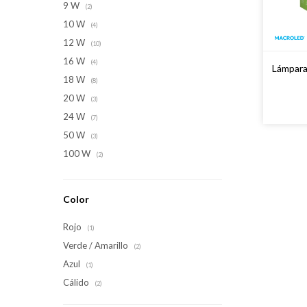
9 W
(2)
10 W
(4)
12 W
(10)
16 W
(4)
Lámpara
18 W
(8)
20 W
(3)
24 W
(7)
50 W
(3)
100 W
(2)
Color
Rojo
(1)
Verde / Amarillo
(2)
Azul
(1)
Cálido
(2)