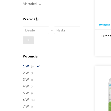
Macroled
(6)
Precio
($)
Luz d
OK
Potencia
1 W
(6)
2 W
(5)
3 W
(8)
4 W
(7)
5 W
(6)
6 W
(15)
7 W
(8)