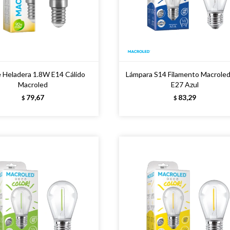
e Heladera 1.8W E14 Cálido
Lámpara S14 Filamento Macrole
Macroled
E27 Azul
79,67
83,29
$
$