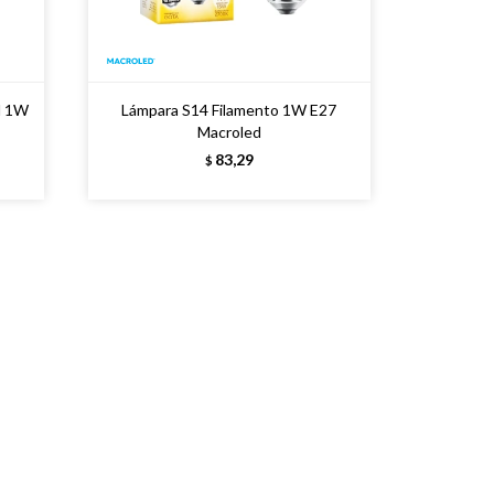
d 1W
Lámpara S14 Filamento 1W E27
Macroled
83,29
$