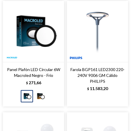
Panel Plafón LED Circular 6W
Farola BGP161 LED2300 220-
Macroled Negro - Frío
240V 9006 GM Cálido
PHILIPS
271,66
$
11.583,20
$