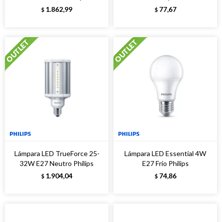
1.862,99
77,67
$
$
Lámpara LED TrueForce 25-
Lámpara LED Essential 4W
32W E27 Neutro Philips
E27 Frío Philips
1.904,04
74,86
$
$