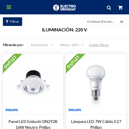

Recomendados
ILUMINACIÓN: 220 V
Quitar filtros
Filtrando por:
Iluminación
Voltaje:
220 V
Panel LED Embutir DN292B
Lámpara LED 7W Cálido E27
16W Neutro Philips
Philips