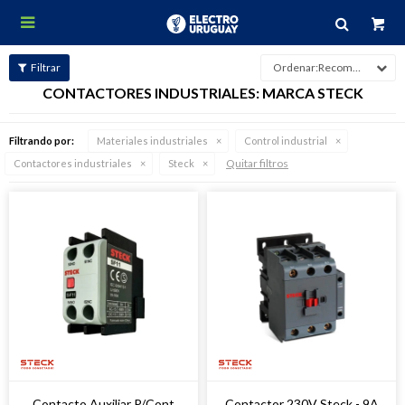

Recomendados
CONTACTORES INDUSTRIALES: MARCA STECK
Filtrando por:
Materiales industriales
Control industrial
Quitar filtros
Contactores industriales
Steck
Contacto Auxiliar P/Cont
Contactor 230V Steck - 9A