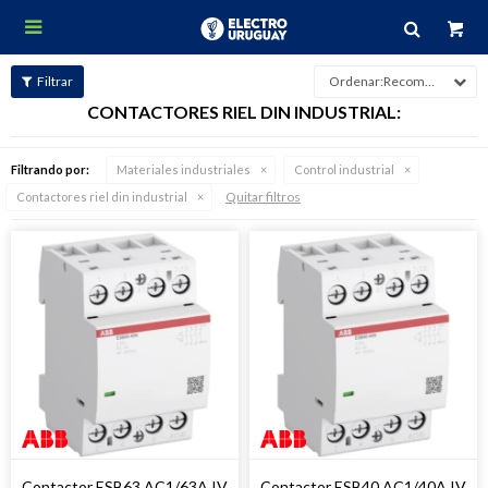

Recomendados
CONTACTORES RIEL DIN INDUSTRIAL:
Filtrando por:
Materiales industriales
Control industrial
Quitar filtros
Contactores riel din industrial
Contactor ESB63 AC1/63A IV
Contactor ESB40 AC1/40A IV