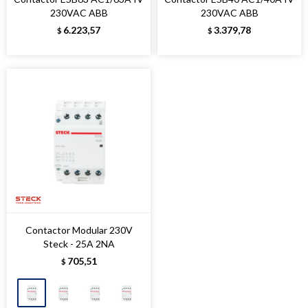
230VAC ABB
230VAC ABB
6.223,57
3.379,78
$
$
Contactor Modular 230V
Steck - 25A 2NA
705,51
$