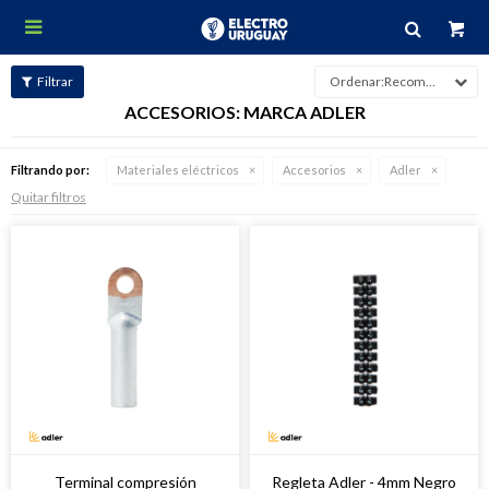

Recomendados
ACCESORIOS: MARCA ADLER
Filtrando por:
Materiales eléctricos
Accesorios
Adler
Quitar filtros
Terminal compresión
Regleta Adler - 4mm Negro