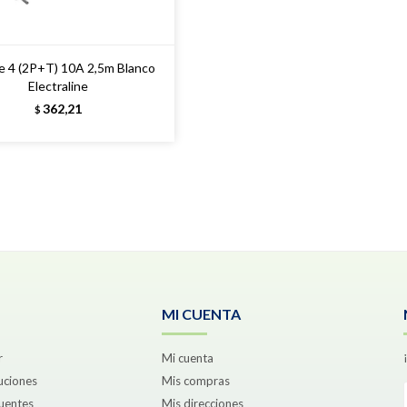
e 4 (2P+T) 10A 2,5m Blanco
Electraline
362,21
$
MI CUENTA
r
Mi cuenta
uciones
Mis compras
uentes
Mis direcciones