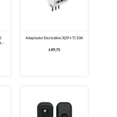
2
Adaptador Electraline 3(2P+T) 10A
 -
89,75
$