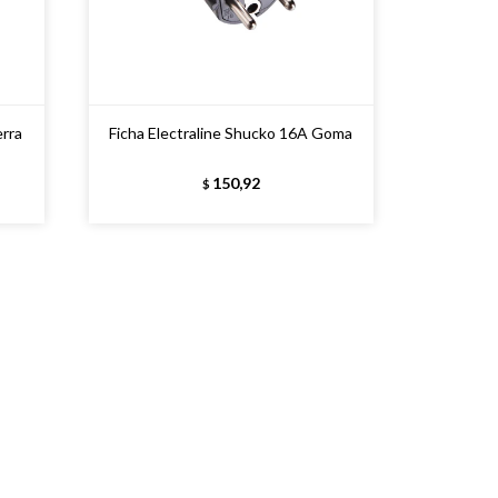
erra
Ficha Electraline Shucko 16A Goma
150,92
$