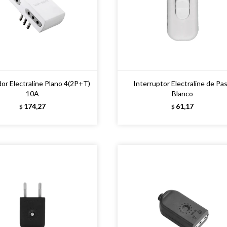
or Electraline Plano 4(2P+T)
Interruptor Electraline de Pa
10A
Blanco
174,27
61,17
$
$