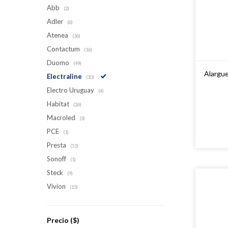
Abb
(2)
Adler
(6)
Atenea
(36)
Contactum
(16)
Duomo
(99)
Alargue
Electraline
(10)
Electro Uruguay
(4)
Habitat
(26)
Macroled
(3)
PCE
(1)
Presta
(51)
Sonoff
(1)
Steck
(9)
Vivion
(15)
Precio
($)