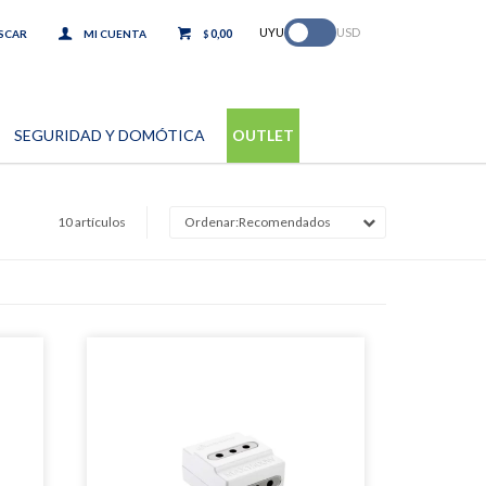
.
UYU
USD
0,00
$
SEGURIDAD Y DOMÓTICA
OUTLET
10 artículos
Recomendados