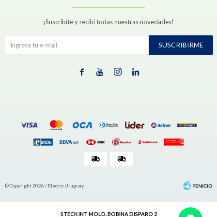
¡Suscribite y recibí todas nuestras novedades!
SUSCRIBIRME




© Copyright 2026 / Electro Uruguay
STECK INT MOLD. BOBINA DISPARO 2