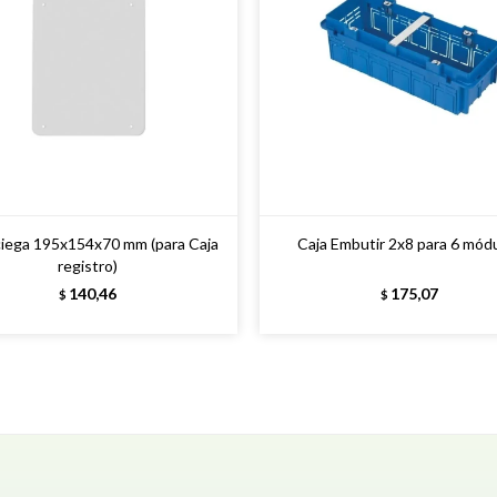
ciega 195x154x70 mm (para Caja
Caja Embutir 2x8 para 6 mód
registro)
140,46
175,07
$
$