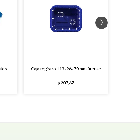
ulos
Caja registro 113x96x70 mm firenze
Caja regi
207,67
$