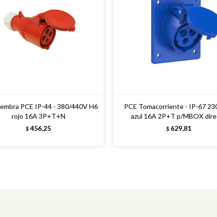
hembra PCE IP-44 - 380/440V H6
PCE Tomacorriente - IP-67 2
rojo 16A 3P+T+N
azul 16A 2P+T p/MBOX dire
456,25
629,81
$
$