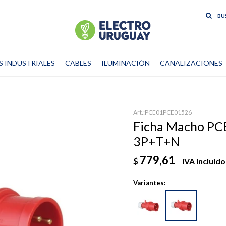
S INDUSTRIALES
CABLES
ILUMINACIÓN
CANALIZACIONES
PCE01PCE01526
Ficha Macho PCE
3P+T+N
779,61
$
IVA incluido
Variantes: