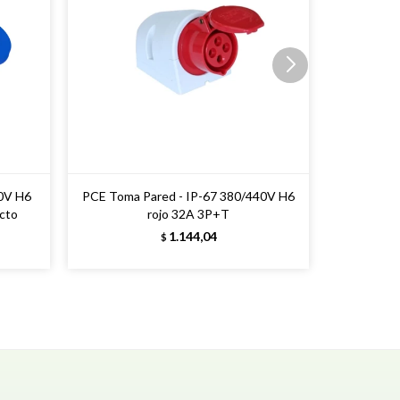
30V H6
PCE Toma Pared - IP-67 380/440V H6
cto
rojo 32A 3P+T
1.144,04
$