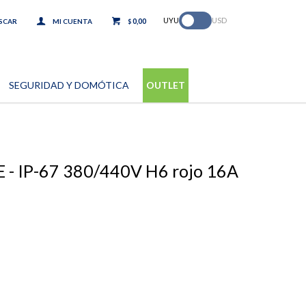
.
UYU
USD
0,00
$
SEGURIDAD Y DOMÓTICA
OUTLET
 - IP-67 380/440V H6 rojo 16A