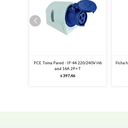
PCE Toma Pared - IP-44 220/240V H6
Ficha 
azul 16A 2P+T
397,46
$