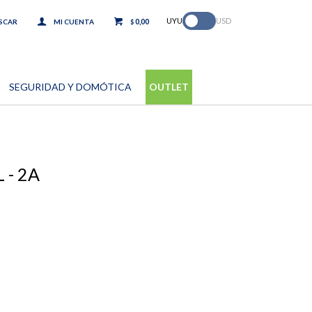
.
UYU
USD
0,00
$
SEGURIDAD Y DOMÓTICA
OUTLET
 - 2A