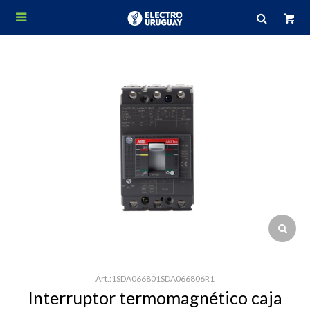

1SDA066801SDA066806R1
Interruptor termomagnético caja