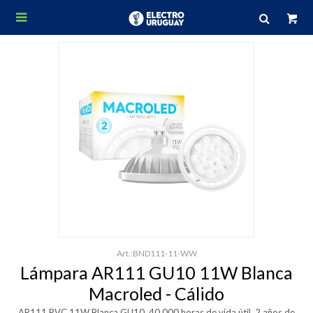

BND111-11-WW
Lámpara AR111 GU10 11W Blanca
Macroled - Cálido
AR111 PVC 11W Blanca GU10, 40.000 horas de vida útil, 2 años de