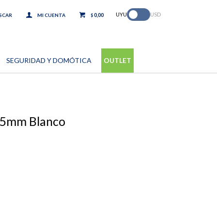
.
UYU
USD
0,00
$
SEGURIDAD Y DOMÓTICA
OUTLET
 25mm Blanco