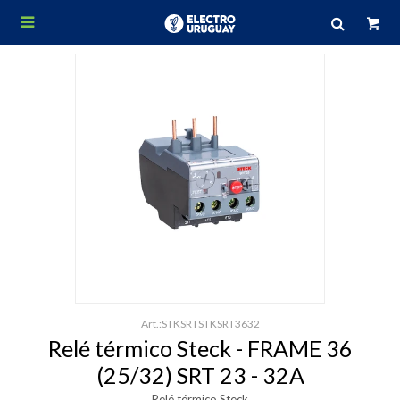

STKSRTSTKSRT3632
Relé térmico Steck - FRAME 36
(25/32) SRT 23 - 32A
Relé térmico Steck