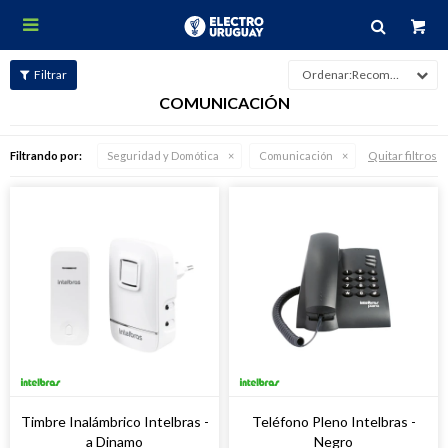

Recomendados
COMUNICACIÓN
Quitar filtros
Filtrando por:
Seguridad y Domótica
Comunicación
Timbre Inalámbrico Intelbras -
Teléfono Pleno Intelbras -
a Dinamo
Negro