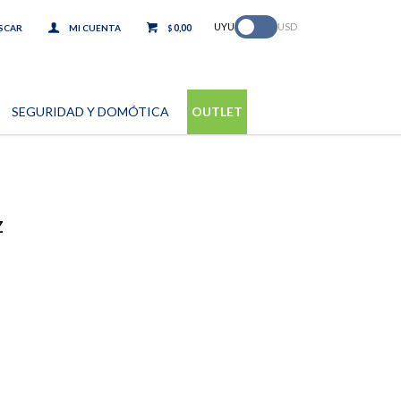
.
UYU
USD
0,00
$
SEGURIDAD Y DOMÓTICA
OUTLET
z