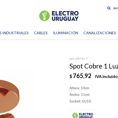
S INDUSTRIALES
CABLES
ILUMINACIÓN
CANALIZACIONES
09713-7
Spot Cobre 1 Lu
765,92
$
IVA incluido
Altura: 10cm
Ancho: 11cm
Socket: GU10