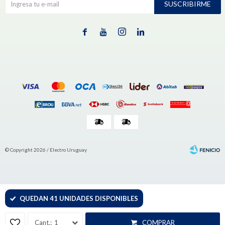
SUSCRIBIRME




© Copyright 2026 / Electro Uruguay
QUEDAN 41 UNIDADES DISPONIBLES
Fenicio
1
COMPRAR