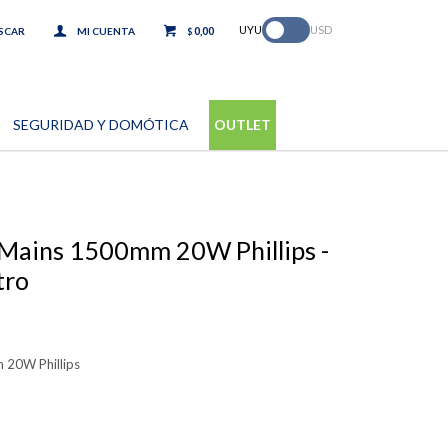
.
UYU
USD
0,00
$
SEGURIDAD Y DOMÓTICA
OUTLET
 Mains 1500mm 20W Phillips -
tro
 20W Phillips