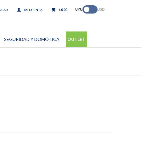
.
UYU
USD
0,00
$
SEGURIDAD Y DOMÓTICA
OUTLET