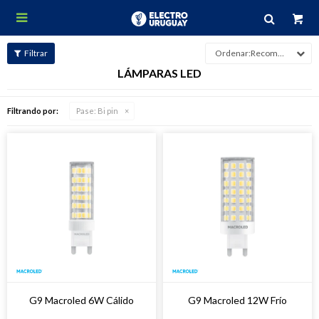

Recomendados
LÁMPARAS LED
Filtrando por:
Pase:
Bi pin
G9 Macroled 6W Cálido
G9 Macroled 12W Frío