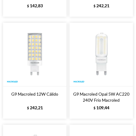
142,83
242,21
$
$
G9 Macroled 12W Cálido
G9 Macroled Opal 5W AC220
240V Frío Macroled
242,21
109,44
$
$