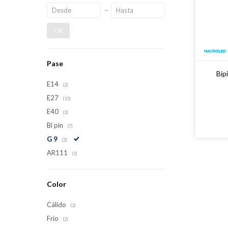
OK
Pase
Bip
E14
(2)
E27
(15)
E40
(2)
Bi pin
(7)
G 9
(2)
AR111
(1)
Color
Cálido
(2)
Frío
(2)