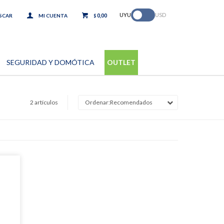
.
UYU
USD
0,00
$
SEGURIDAD Y DOMÓTICA
OUTLET
2 artículos
Recomendados