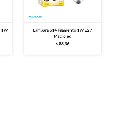
d 1W
Lámpara S14 Filamento 1W E27
Macroled
83,36
$