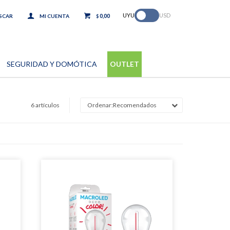
.
UYU
USD
0,00
$
SEGURIDAD Y DOMÓTICA
OUTLET
6 artículos
Recomendados