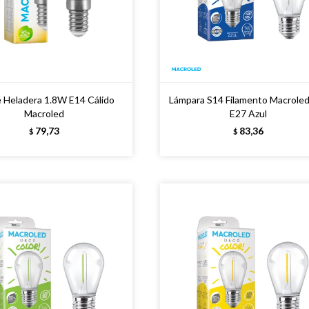
e Heladera 1.8W E14 Cálido
Lámpara S14 Filamento Macrole
Macroled
E27 Azul
79,73
83,36
$
$