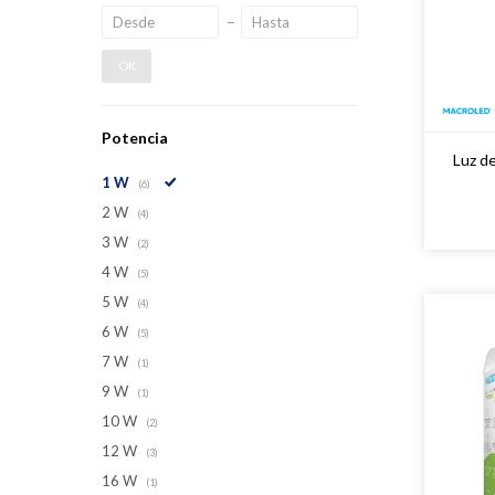
OK
Potencia
Luz d
1 W
(6)
2 W
(4)
3 W
(2)
4 W
(5)
5 W
(4)
6 W
(5)
7 W
(1)
9 W
(1)
10 W
(2)
12 W
(3)
16 W
(1)